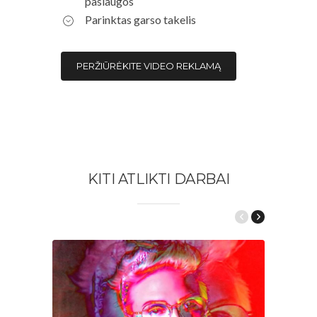
paslaugos
Parinktas garso takelis
PERŽIŪRĖKITE VIDEO REKLAMĄ
KITI ATLIKTI DARBAI