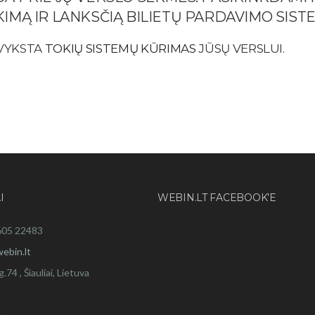
KIMĄ IR LANKSČIĄ BILIETŲ PARDAVIMO SIST
 VYKSTA
TOKIŲ SISTEMŲ KŪRIMAS
JŪSŲ VERSLUI.
I
WEBIN.LT FACEBOOK’E
605 22483
ebin.lt
g.74 , Šiauliai, Lietuva