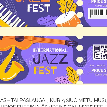
MAS
– TAI PASLAUGA, Į KURIĄ ŠIUO METU MŪSŲ