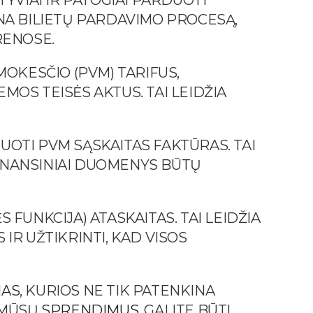
TYVIAI IR PATOGIAI PARDUOTI
INA BILIETŲ PARDAVIMO PROCESĄ,
RENOSE.
MOKESČIO (PVM) TARIFUS,
MOS TEISĖS AKTUS. TAI LEIDŽIA
UOTI PVM SĄSKAITAS FAKTŪRAS. TAI
 FINANSINIAI DUOMENYS BŪTŲ
 FUNKCIJA) ATASKAITAS. TAI LEIDŽIA
IR UŽTIKRINTI, KAD VISOS
MAS
, KURIOS NE TIK PATENKINA
I MŪSŲ
SPRENDIMUS
, GALITE BŪTI