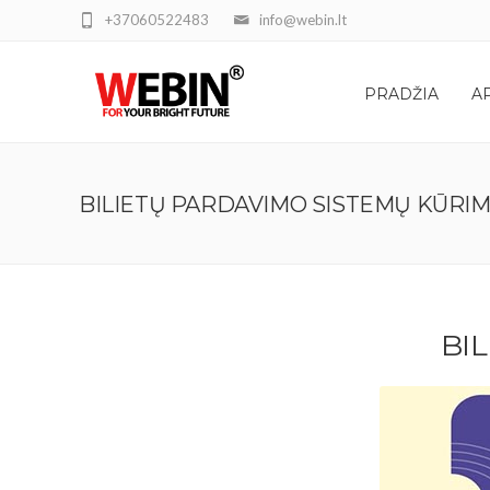
+37060522483
info@webin.lt
PRADŽIA
A
BILIETŲ PARDAVIMO SISTEMŲ KŪRI
BI