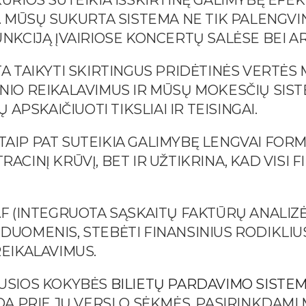
URIOS SUTEIKIA IŠSKIRTINĘ GALIMYBĘ EFEK
S. MŪSŲ SUKURTA SISTEMA NE TIK PALENGV
UNKCIJĄ ĮVAIRIOSE KONCERTŲ SALĖSE BEI A
A TAIKYTI SKIRTINGUS PRIDĖTINĖS VERTĖS 
NIO REIKALAVIMUS IR MŪSŲ MOKESČIŲ SISTE
 APSKAIČIUOTI TIKSLIAI IR TEISINGAI.
AIP PAT SUTEIKIA GALIMYBĘ LENGVAI FORM
ACINĮ KRŪVĮ, BET IR UŽTIKRINA, KAD VISI
F (INTEGRUOTA SĄSKAITŲ FAKTŪRŲ ANALIZĖS
UOMENIS, STEBĖTI FINANSINIUS RODIKLIUS 
REIKALAVIMUS.
AUSIOS KOKYBĖS
BILIETŲ PARDAVIMO SISTE
EDA PRIE JŲ VERSLO SĖKMĖS. PASIRINKDAM