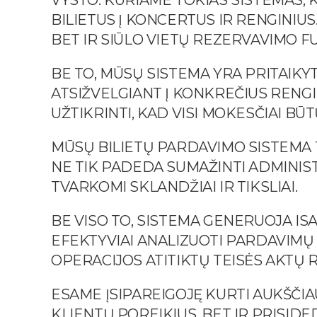
VYSTO. KURIAME TOKIAS SISTEMAS, K
BILIETUS Į KONCERTUS IR RENGINIU
BET IR SIŪLO VIETŲ REZERVAVIMO F
BE TO, MŪSŲ SISTEMA YRA PRITAIKYT
ATSIŽVELGIANT Į KONKREČIUS RENGI
UŽTIKRINTI, KAD VISI MOKESČIAI BŪTŲ
MŪSŲ BILIETŲ PARDAVIMO SISTEMA T
NE TIK PADEDA SUMAŽINTI ADMINISTR
TVARKOMI SKLANDŽIAI IR TIKSLIAI.
BE VISO TO, SISTEMA GENERUOJA ISA
EFEKTYVIAI ANALIZUOTI PARDAVIMŲ D
OPERACIJOS ATITIKTŲ TEISĖS AKTŲ 
ESAME ĮSIPAREIGOJĘ KURTI AUKŠČI
KLIENTŲ POREIKIUS, BET IR PRISID