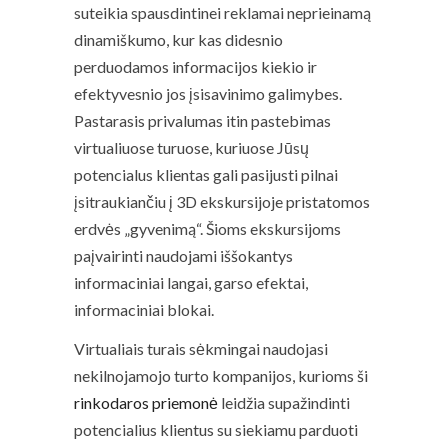
suteikia spausdintinei reklamai neprieinamą
dinamiškumo, kur kas didesnio
perduodamos informacijos kiekio ir
efektyvesnio jos įsisavinimo galimybes.
Pastarasis privalumas itin pastebimas
virtualiuose turuose, kuriuose Jūsų
potencialus klientas gali pasijusti pilnai
įsitraukiančiu į 3D ekskursijoje pristatomos
erdvės „gyvenimą“. Šioms ekskursijoms
paįvairinti naudojami iššokantys
informaciniai langai, garso efektai,
informaciniai blokai.
Virtualiais turais sėkmingai naudojasi
nekilnojamojo turto kompanijos, kurioms ši
rinkodaros priemonė
leidžia supažindinti
potencialius klientus su siekiamu parduoti