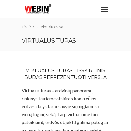
Titulinis
Virtualus turas
VIRTUALUS TURAS
VIRTUALUS TURAS – IŠSKIRTINIS
BŪDAS REPREZENTUOTI VERSLĄ
Virtualus turas – erdvinių panoramų
rinkinys, kuriame atskiros konkrečios
erdvės dalys tarpusavyje sujungiamos į
vieną loginę seką. Tarp virtualiame ture
pateikiamų erdvės objektų galima patogiai
naviguoti, naudojant kompiuterio pelytę,