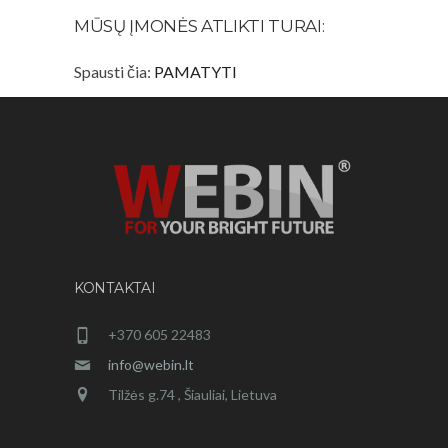
MŪSŲ ĮMONĖS ATLIKTI TURAI:
Spausti čia:
PAMATYTI
KONTAKTAI
+370 605 22483
info@webin.lt
Tilžės g.74 , Šiauliai, Lietuva