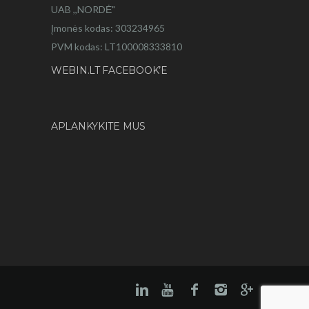
UAB ,,NORDĖ"
Įmonės kodas: 303234965
PVM kodas: LT100008333810
WEBIN.LT FACEBOOK’E
APLANKYKITE MUS