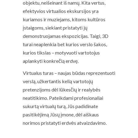
objektu, neišeinant iš namų. Kita vertus,
efektyvios virtualios ekskursijos yra
kuriamos ir muziejams, kitoms kultūros
įstaigoms, siekiant pristatyti jų
demonstruojamas ekspozicijas. Taigi, 3D
turai neaplenkia bet kurios verslo šakos,
kurios tikslas – motyvuoti vartotojus
aplankyti konkrečią erdvę.
Virtualus turas – naujas būdas reprezentuoti
verslą, užkertantis kelią vartotojų
pretenzijoms dėl lūkesčių ir realybės
neatitikimo. Pateikdami profesionaliai
sukurtą virtualų turą, Jūs padidinate
pasitikėjimą Jūsų įmone, dėl aiškaus
norimos pristatyti erdvės atvaizdavimo.