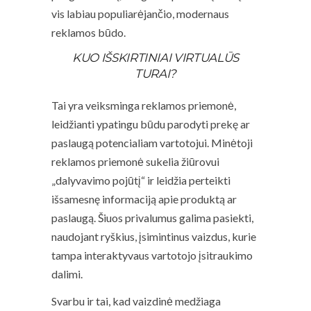
vis labiau populiarėjančio, modernaus
reklamos būdo.
KUO IŠSKIRTINIAI VIRTUALŪS
TURAI?
Tai yra veiksminga reklamos priemonė,
leidžianti ypatingu būdu parodyti prekę ar
paslaugą potencialiam vartotojui. Minėtoji
reklamos priemonė sukelia žiūrovui
„dalyvavimo pojūtį“ ir leidžia perteikti
išsamesnę informaciją apie produktą ar
paslaugą. Šiuos privalumus galima pasiekti,
naudojant ryškius, įsimintinus vaizdus, kurie
tampa interaktyvaus vartotojo įsitraukimo
dalimi.
Svarbu ir tai, kad vaizdinė medžiaga