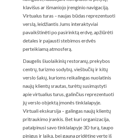
klavišus ar išmaniojo įrenginio navigaciją.
Virtualus turas – naujas būdas reprezentuoti
verslą, leidžiantis Jums interaktyviai
pavaikštinėti po pasirinktą erdvę, apžiūrėti
detales ir pajausti stebimos erdvės
perteikiamą atmosferą.
Daugelis šiuolaikinių restoranų, prekybos
centrų, turizmo sodybų, viešbučių ir kitų
verslo šakų, kurioms reikalingas nuolatinis
naujų klientų srautas, turėtų susimąstyti
apie virtualius turus, galinčius reprezentuoti
jų verslo objektą įmonės tinklalapyje.
Virtuali ekskursija – galingas naujų klientų
pritraukimo įrankis. Bet kuri organizacija,
patalpinusi savo tinklalapyje 3D turą, taupo
pinigus ir laiką, bei gauna pridėtinę vertę iš