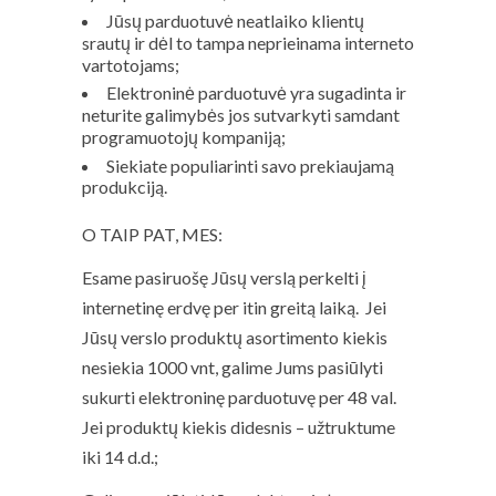
Jūsų parduotuvė neatlaiko klientų
srautų ir dėl to tampa neprieinama interneto
vartotojams;
Elektroninė parduotuvė yra sugadinta ir
neturite galimybės jos sutvarkyti samdant
programuotojų kompaniją;
Siekiate populiarinti savo prekiaujamą
produkciją.
O TAIP PAT, MES:
Esame pasiruošę Jūsų verslą perkelti į
internetinę erdvę per itin greitą laiką. Jei
Jūsų verslo produktų asortimento kiekis
nesiekia 1000 vnt, galime Jums pasiūlyti
sukurti elektroninę parduotuvę per 48 val.
Jei produktų kiekis didesnis – užtruktume
iki 14 d.d.;