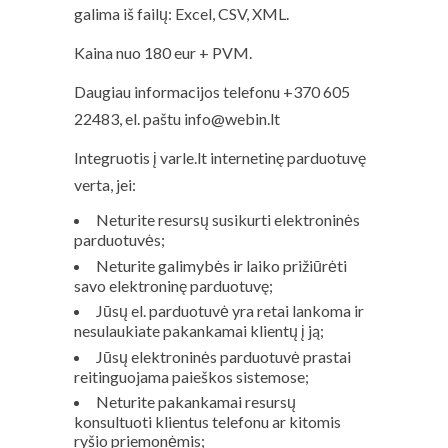
galima iš failų: Excel, CSV, XML.
Kaina nuo 180 eur + PVM.
Daugiau informacijos telefonu +370 605
22483, el. paštu info@webin.lt
Integruotis į varle.lt internetinę parduotuvę
verta, jei:
Neturite resursų susikurti elektroninės
parduotuvės;
Neturite galimybės ir laiko prižiūrėti
savo elektroninę parduotuvę;
Jūsų el. parduotuvė yra retai lankoma ir
nesulaukiate pakankamai klientų į ją;
Jūsų elektroninės parduotuvė prastai
reitinguojama paieškos sistemose;
Neturite pakankamai resursų
konsultuoti klientus telefonu ar kitomis
ryšio priemonėmis;