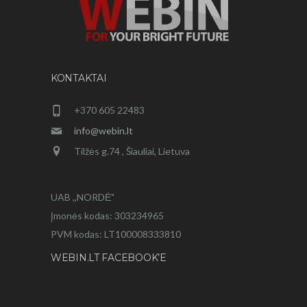
KONTAKTAI
+370 605 22483
info@webin.lt
Tilžės g.74 , Šiauliai, Lietuva
UAB ,,NORDĖ"
Įmonės kodas: 303234965
PVM kodas: LT100008333810
WEBIN.LT FACEBOOK’E