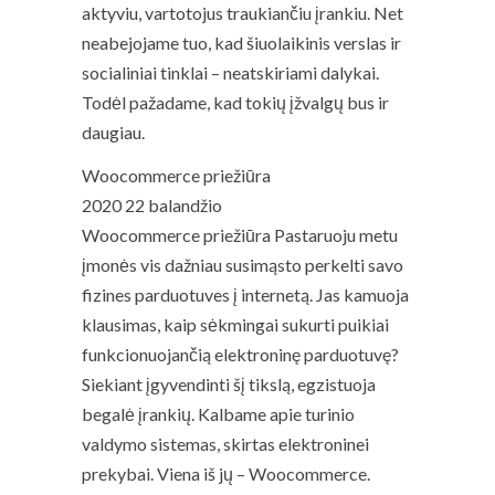
aktyviu, vartotojus traukiančiu įrankiu. Net
neabejojame tuo, kad šiuolaikinis verslas ir
socialiniai tinklai – neatskiriami dalykai.
Todėl pažadame, kad tokių įžvalgų bus ir
daugiau.
Woocommerce priežiūra
2020 22 balandžio
Woocommerce priežiūra Pastaruoju metu
įmonės vis dažniau susimąsto perkelti savo
fizines parduotuves į internetą. Jas kamuoja
klausimas, kaip sėkmingai sukurti puikiai
funkcionuojančią elektroninę parduotuvę?
Siekiant įgyvendinti šį tikslą, egzistuoja
begalė įrankių. Kalbame apie turinio
valdymo sistemas, skirtas elektroninei
prekybai. Viena iš jų – Woocommerce.