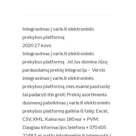
Read More
Integravimas į varle.lt elektroninės
prekybos platformą
2020 27 kovo
Integravimas į varle.lt elektroninės
prekybos platformą Jei Jus domina Jūsų
parduodamų prekių integracija – Verslo
integravimas į varle.lt elektroninės
prekybos platformą, mes esame pasiruošę
tai padaryti itin greit. Prekių asortimento
duomenų pateikimas į varle.lt elektroninės
prekybos platformą galima iš failų: Excel,
CSV, XML. Kaina nuo 180 eur + PVM.
Daugiau informacijos telefonu +370 605
22483, el. paštu info@webin.lt Integruotis į