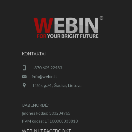
KONTAKTAI
+370 605 22483
info@webin.lt
Tilžės g.74 , Šiauliai, Lietuva
UAB ,,NORDĖ"
Įmonės kodas: 303234965
PVM kodas: LT100008333810
WEBIN.LT FACEBOOK’E