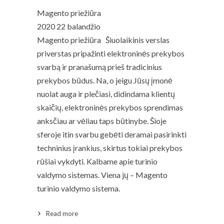
Magento priežiūra
2020 22 balandžio
Magento priežiūra Šiuolaikinis verslas
priverstas pripažinti elektroninės prekybos
svarbą ir pranašumą prieš tradicinius
prekybos būdus. Na, o jeigu Jūsų įmonė
nuolat auga ir plečiasi, didindama klientų
skaičių, elektroninės prekybos sprendimas
anksčiau ar vėliau taps būtinybe. Šioje
sferoje itin svarbu gebėti deramai pasirinkti
techninius įrankius, skirtus tokiai prekybos
rūšiai vykdyti. Kalbame apie turinio
valdymo sistemas. Viena jų – Magento
turinio valdymo sistema.
Read more