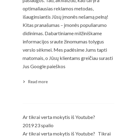
paslaugos. Tad, akivaizdu, kad tai yra
optimaliausias reklamos metodas,
išauginsiantis Jūsų įmonės nešamą pelną!
Kitas pranašumas – įmonės populiarumo
didinimas. Dabartiniame milžiniškame
informacijos sraute žinomumas tolygus
verslo sėkmei. Mes padėsime Jums tapti
matomais, o Jūsų klientams greičiau surasti
Jus Google paieškos
Read more
Read More
Ar tikrai verta mokytis iš Youtube?
2019 23 spalio
Ar tikrai verta mokytis iš Youtube? Tikrai