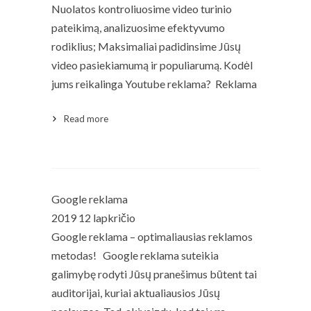
Nuolatos kontroliuosime video turinio
pateikimą, analizuosime efektyvumo
rodiklius; Maksimaliai padidinsime Jūsų
video pasiekiamumą ir populiarumą. Kodėl
jums reikalinga Youtube reklama? Reklama
Read more
Read More
Google reklama
2019 12 lapkričio
Google reklama – optimaliausias reklamos
metodas! Google reklama suteikia
galimybę rodyti Jūsų pranešimus būtent tai
auditorijai, kuriai aktualiausios Jūsų