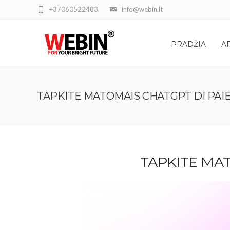
+37060522483
info@webin.lt
PRADŽIA
A
TAPKITE MATOMAIS CHATGPT DI PA
TAPKITE MA