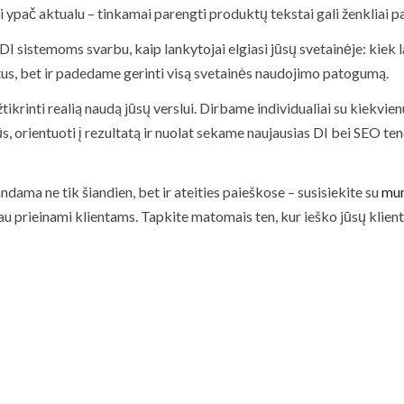
ypač aktualu – tinkamai parengti produktų tekstai gali ženkliai 
DI sistemoms svarbu, kaip lankytojai elgiasi jūsų svetainėje: kiek l
us, bet ir padedame gerinti visą svetainės naudojimo patogumą.
tikrinti realią naudą jūsų verslui. Dirbame individualiai su kiekvie
orientuoti į rezultatą ir nuolat sekame naujausias DI bei SEO tend
dama ne tik šiandien, bet ir ateities paieškose – susisiekite su
mu
u prieinami klientams. Tapkite matomais ten, kur ieško jūsų klientai