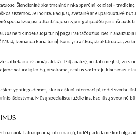
uose. Šiandieninė skaitmeninė rinka sparčiai keičiasi – tradicinę 
škos sistemos. Jei norite, kad jūsų svetainė ar el. parduotuvė būt
ė specializuojasi būtent šioje srityje ir gali padėti jums išnaudot
iai. Jos ne tik indeksuoja turinį pagal raktažodžius, bet ir analizuo
te“. Mūsų komanda kuria turinį, kuris yra aiškus, struktūruotas, ver
s atliekame išsamią raktažodžių analizę, nustatome jūsų verslui ak
ame natūralią kalbą, atsakome į realius vartotojų klausimus ir kur
eškos ypatingą dėmesį skiria aiškiai informacijai, todėl svarbu ti
nio išdėstymą. Mūsų specialistai užtikrina, kad jūsų svetainė būtų 
VIMUS
tina nuolat atnaujinamą informaciją, todėl padedame kurti ilgalaikę 