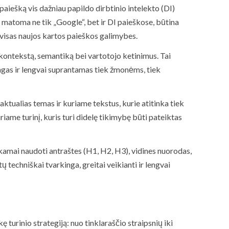
paiešką vis dažniau papildo dirbtinio intelekto (DI)
ų matoma ne tik „Google“, bet ir DI paieškose, būtina
i visas naujos kartos paieškos galimybes.
ja kontekstą, semantiką bei vartotojo ketinimus. Tai
tingas ir lengvai suprantamas tiek žmonėms, tiek
tualias temas ir kuriame tekstus, kurie atitinka tiek
iame turinį, kuris turi didelę tikimybę būti pateiktas
nkamai naudoti antraštes (H1, H2, H3), vidines nuorodas,
techniškai tvarkinga, greitai veikianti ir lengvai
turinio strategiją: nuo tinklaraščio straipsnių iki