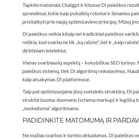
Tapkite matomais Chatgpt ir kituose DI paieškos rezultat
sprendimai, tokie kaip pokalbių robotai ir išmanios paie
prisitaikyti prie naujų optimizavimo principų. Mūsų įmon
DI paieškos veikia kitaip nei tradiciniai paieškos varikl
reiškia, kad svarbu ne tik „ką rašote“, bet ir „kaip rašo
dirbtiniam intelektui.
Vienas svarbiausių aspektų – kokybiškas SEO turinys. Me
paieškos sistemų, tiek DI algoritmų reikalavimus. Naudoj
kaip atsakymas DI platformose.
Taip pat optimizuojame jūsų svetainės struktūrą. DI pai
struktūrizuotus duomenis (schema markup) ir logišką turi
„nuskaitoma“ algoritmams.
PADIDINKITE MATOMUMĄ IR PARDA
Ne mažiau svarbus ir turinio aktualumas. DI paieškos ver