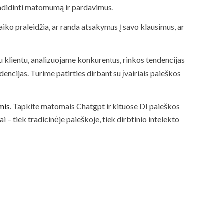
padidinti matomumą ir pardavimus.
aiko praleidžia, ar randa atsakymus į savo klausimus, ar
nu klientu, analizuojame konkurentus, rinkos tendencijas
encijas. Turime patirties dirbant su įvairiais paieškos
mis
. Tapkite matomais Chatgpt ir kituose DI paieškos
 – tiek tradicinėje paieškoje, tiek dirbtinio intelekto