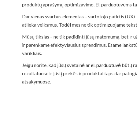
produktų aprašymų optimizavimo. El. parduotuvėms tai 
Dar vienas svarbus elementas – vartotojo patirtis (UX). 
atlieka veiksmus. Todėl mes ne tik optimizuojame tekst
Mūsų tikslas – ne tik padidinti jūsų matomumą, bet ir už
ir parenkame efektyviausius sprendimus. Esame lankstūs, 
varikliais.
Jeigu norite, kad jūsų svetainė ar
el. parduotuvė
būtų ran
rezultatuose ir jūsų prekės ir produktai taps dar patogia
atsakymuose.