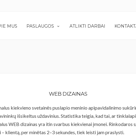
PIE MUS
PASLAUGOS
ATLIKTI DARBAI
KONTAKT
WEB DIZAINAS
onalus kiekvieno svetainės puslapio meninio apipavidalinimo sukūrim
vininkų išsikeltus uždavinius. Statistika teigia, kad tai, ar tinkla
nalus WEB dizainas yra itin svarbus kiekvienai įmonei. Rinkodaros sp
 – klientą, per minėtas 2–3 sekundes, tiek leisti jam praslysti.