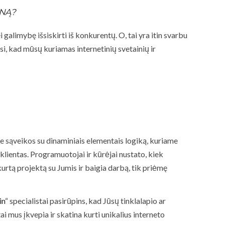
INĄ?
galimybę išsiskirti iš konkurentų. O, tai yra itin svarbu
asi, kad mūsų kuriamas internetinių svetainių ir
sąveikos su dinaminiais elementais logiką, kuriame
klientas. Programuotojai ir kūrėjai nustato, kiek
kurtą projektą su Jumis ir baigia darbą, tik priėmę
in
“ specialistai pasirūpins, kad Jūsų tinklalapio ar
i mus įkvepia ir skatina kurti unikalius interneto