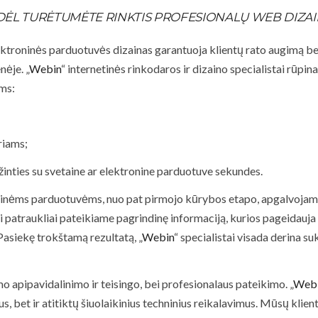
ĖL TURĖTUMĖTE RINKTIS PROFESIONALŲ WEB DIZA
ektroninės parduotuvės dizainas garantuoja klientų rato augimą bei 
nėje. „
Webin
“ internetinės rinkodaros ir dizaino specialistai rūpin
ms:
riams;
žinties su svetaine ar elektronine parduotuve sekundes.
ninėms parduotuvėms, nuo pat pirmojo kūrybos etapo, apgalvojame 
i patraukliai pateikiame pagrindinę informaciją, kurios pageidauja 
Pasiekę trokštamą rezultatą, „
Webin
“ specialistai visada derina su
o apipavidalinimo ir teisingo, bei profesionalaus pateikimo. „
Web
 bet ir atitiktų šiuolaikinius techninius reikalavimus. Mūsų klienta