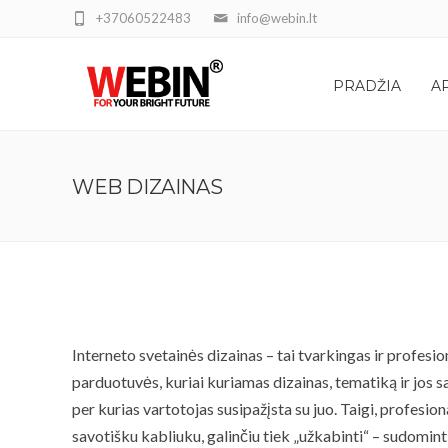
+37060522483
info@webin.lt
PRADŽIA
A
WEB DIZAINAS
Interneto svetainės dizainas – tai tvarkingas ir profesi
parduotuvės, kuriai kuriamas dizainas, tematiką ir jos sa
per kurias vartotojas susipažįsta su juo. Taigi, profesio
savotišku kabliuku, galinčiu tiek „užkabinti“ – sudominti