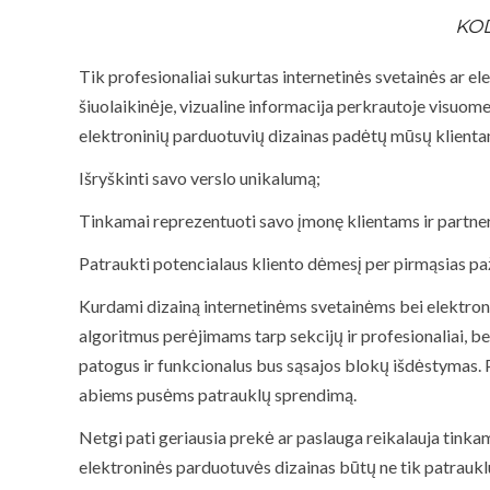
KOD
Tik profesionaliai sukurtas internetinės svetainės ar el
šiuolaikinėje, vizualine informacija perkrautoje visuome
elektroninių parduotuvių dizainas padėtų mūsų klienta
Išryškinti savo verslo unikalumą;
Tinkamai reprezentuoti savo įmonę klientams ir partne
Patraukti potencialaus kliento dėmesį per pirmąsias pa
Kurdami dizainą internetinėms svetainėms bei elektro
algoritmus perėjimams tarp sekcijų ir profesionaliai, be
patogus ir funkcionalus bus sąsajos blokų išdėstymas. 
abiems pusėms patrauklų sprendimą.
Netgi pati geriausia prekė ar paslauga reikalauja tinkam
elektroninės parduotuvės dizainas būtų ne tik patrauklus,