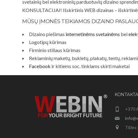
svetainių bei elektroninių parduotuvių dizaino sprendimus
KONSULTACIJAI! Išskirtinis WEB dizainas – išskirtin
MŪSŲ ĮMONĖS TEIKIAMOS DIZAINO PASLAU
Dizaino piešimas
internetinėms svetainėms
bei
ele
Logotipų kūrimas
Firminio stiliaus kūrimas
Reklaminių maketų, bukletų, plakatų, tentų, rekla
Facebook
ir kitiems soc. tinklams skirti maketai
KONTAKTA
+370 
info@w
Tilžės 