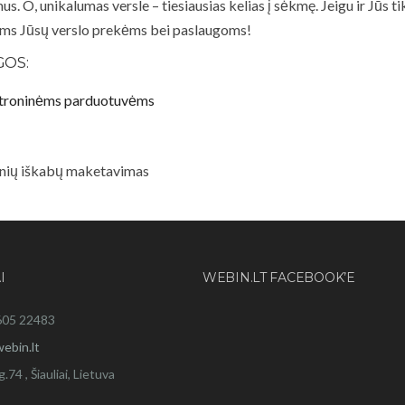
. O, unikalumas versle – tiesiausias kelias į sėkmę. Jeigu ir Jūs ti
ėms Jūsų verslo prekėms bei paslaugoms!
GOS:
ktroninėms parduotuvėms
minių iškabų maketavimas
I
WEBIN.LT FACEBOOK’E
605 22483
ebin.lt
g.74 , Šiauliai, Lietuva