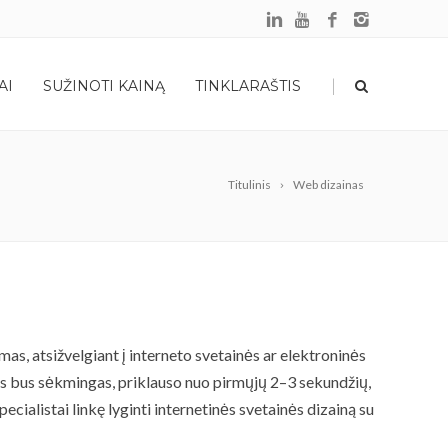
|
AI
SUŽINOTI KAINĄ
TINKLARAŠTIS
Titulinis
Web dizainas
as, atsižvelgiant į interneto svetainės ar elektroninės
lapis bus sėkmingas, priklauso nuo pirmųjų 2–3 sekundžių,
ecialistai linkę lyginti internetinės svetainės dizainą su