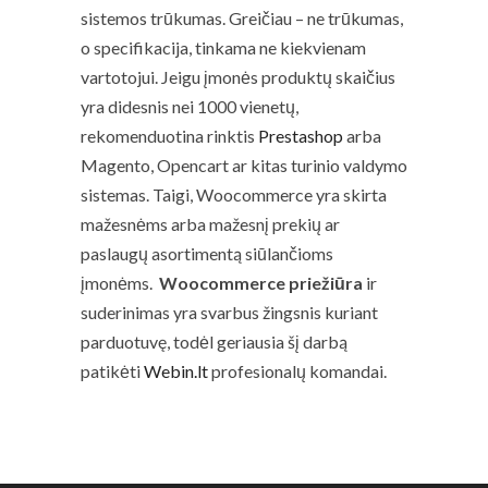
sistemos trūkumas. Greičiau – ne trūkumas,
o specifikacija, tinkama ne kiekvienam
vartotojui. Jeigu įmonės produktų skaičius
yra didesnis nei 1000 vienetų,
rekomenduotina rinktis
Prestashop
arba
Magento, Opencart ar kitas turinio valdymo
sistemas. Taigi, Woocommerce yra skirta
mažesnėms arba mažesnį prekių ar
paslaugų asortimentą siūlančioms
įmonėms.
Woocommerce priežiūra
ir
suderinimas yra svarbus žingsnis kuriant
parduotuvę, todėl geriausia šį darbą
patikėti
Webin.lt
profesionalų komandai.