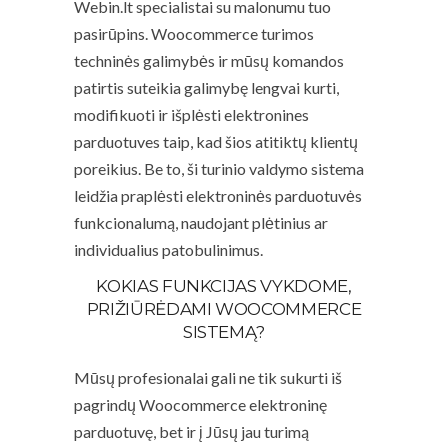
Webin.lt specialistai su malonumu tuo
pasirūpins. Woocommerce turimos
techninės galimybės ir mūsų komandos
patirtis suteikia galimybę lengvai kurti,
modifikuoti ir išplėsti elektronines
parduotuves taip, kad šios atitiktų klientų
poreikius. Be to, ši turinio valdymo sistema
leidžia praplėsti elektroninės parduotuvės
funkcionalumą, naudojant plėtinius ar
individualius patobulinimus.
KOKIAS FUNKCIJAS VYKDOME,
PRIŽIŪRĖDAMI WOOCOMMERCE
SISTEMĄ?
Mūsų profesionalai gali ne tik sukurti iš
pagrindų Woocommerce elektroninę
parduotuvę, bet ir į Jūsų jau turimą