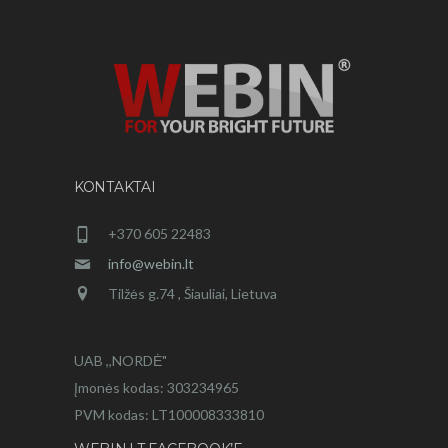
KONTAKTAI
+370 605 22483
info@webin.lt
Tilžės g.74 , Šiauliai, Lietuva
UAB ,,NORDĖ"
Įmonės kodas: 303234965
PVM kodas: LT100008333810