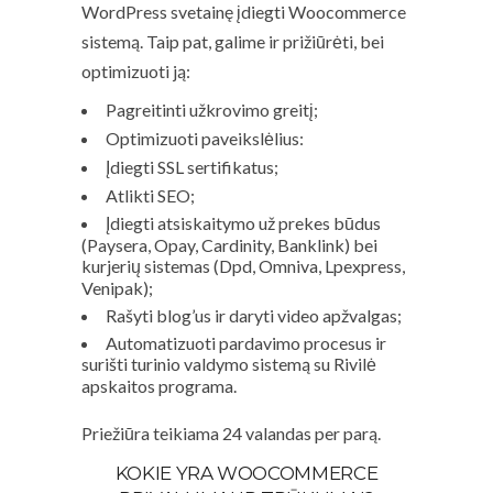
WordPress svetainę įdiegti Woocommerce
sistemą. Taip pat, galime ir prižiūrėti, bei
optimizuoti ją:
Pagreitinti užkrovimo greitį;
Optimizuoti paveikslėlius:
Įdiegti SSL sertifikatus;
Atlikti SEO;
Įdiegti atsiskaitymo už prekes būdus
(Paysera, Opay, Cardinity, Banklink) bei
kurjerių sistemas (Dpd, Omniva, Lpexpress,
Venipak);
Rašyti blog’us ir daryti video apžvalgas;
Automatizuoti pardavimo procesus ir
surišti turinio valdymo sistemą su Rivilė
apskaitos programa.
Priežiūra teikiama 24 valandas per parą.
KOKIE YRA WOOCOMMERCE