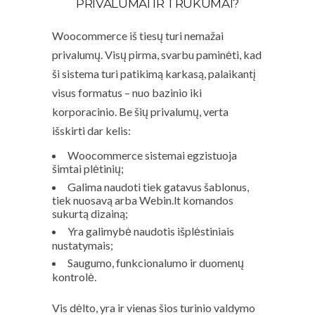
PRIVALUMAI IR TRŪKUMAI?
Woocommerce iš tiesų turi nemažai
privalumų. Visų pirma, svarbu paminėti, kad
ši sistema turi patikimą karkasą, palaikantį
visus formatus – nuo bazinio iki
korporacinio. Be šių privalumų, verta
išskirti dar kelis:
Woocommerce sistemai egzistuoja
šimtai plėtinių;
Galima naudoti tiek gatavus šablonus,
tiek nuosavą arba Webin.lt komandos
sukurtą dizainą;
Yra galimybė naudotis išplėstiniais
nustatymais;
Saugumo, funkcionalumo ir duomenų
kontrolė.
Vis dėlto, yra ir vienas šios turinio valdymo