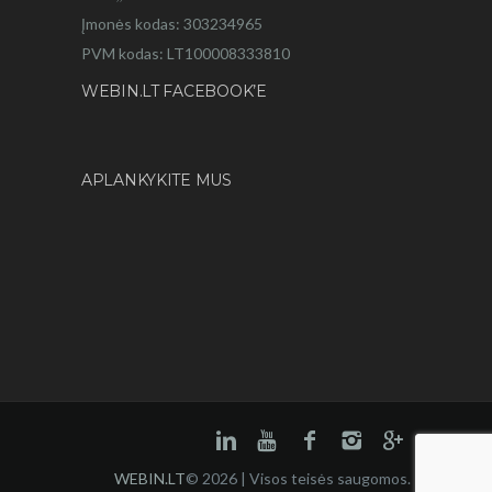
Įmonės kodas: 303234965
PVM kodas: LT100008333810
WEBIN.LT FACEBOOK’E
APLANKYKITE MUS
WEBIN.LT
© 2026 | Visos teisės saugomos.