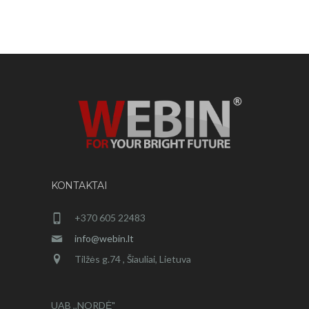
KONTAKTAI
+370 605 22483
info@webin.lt
Tilžės g.74 , Šiauliai, Lietuva
UAB ,,NORDĖ"