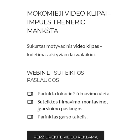
MOKOMIEJI VIDEO KLIPAI –
IMPULS TRENERIO
MANKŠTA
Sukurtas motyvacinis
video klipas
–
kvietimas aktyviam laisvalaikiui.
WEBIN.LT
SUTEIKTOS
PASLAUGOS
Parinkta lokacinė filmavimo vieta.
Suteiktos filmavimo, montavimo,
įgarsinimo paslaugos.
Parinktas garso takelis.
PERŽIŪRĖKITE VIDEO REKLAMĄ