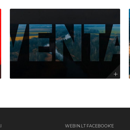
I
WEBIN.LT FACEBOOK’E