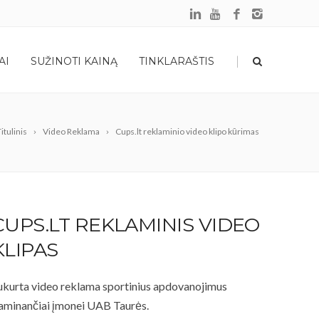
|
AI
SUŽINOTI KAINĄ
TINKLARAŠTIS
itulinis
Video Reklama
Cups.lt reklaminio video klipo kūrimas
CUPS.LT REKLAMINIS VIDEO
KLIPAS
ukurta video reklama sportinius apdovanojimus
aminančiai įmonei UAB Taurės.