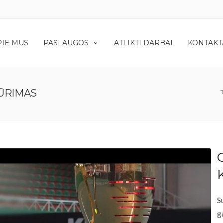
PIE MUS
PASLAUGOS
ATLIKTI DARBAI
KONTAKT
KŪRIMAS
T
S
g