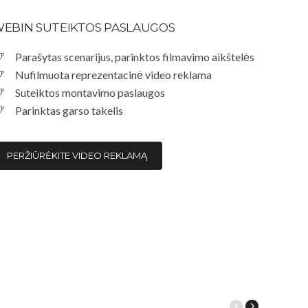
EBIN
SUTEIKTOS PASLAUGOS
Parašytas scenarijus, parinktos filmavimo aikštelės
Nufilmuota reprezentacinė video reklama
Suteiktos montavimo paslaugos
Parinktas garso takelis
PERŽIŪRĖKITE VIDEO REKLAMĄ