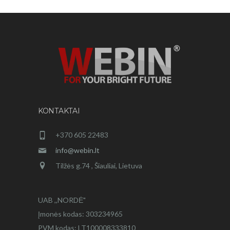
KONTAKTAI
+370 605 22483
info@webin.lt
Tilžės g.74 , Šiauliai, Lietuva
UAB ,,NORDĖ"
Įmonės kodas: 303234965
PVM kodas: LT100008333810