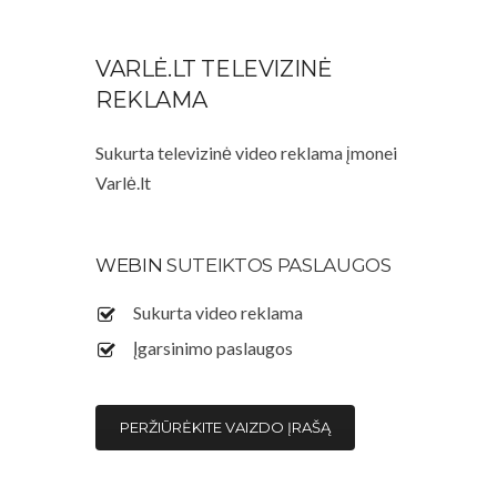
VARLĖ.LT TELEVIZINĖ
REKLAMA
Sukurta televizinė video reklama įmonei
Varlė.lt
WEBIN
SUTEIKTOS PASLAUGOS
Sukurta video reklama
Įgarsinimo paslaugos
PERŽIŪRĖKITE VAIZDO ĮRAŠĄ