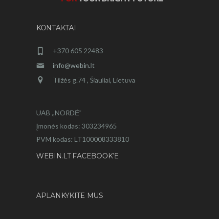
KONTAKTAI
+370 605 22483
info@webin.lt
Tilžės g.74 , Šiauliai, Lietuva
UAB ,,NORDĖ"
Įmonės kodas: 303234965
PVM kodas: LT100008333810
WEBIN.LT FACEBOOK’E
APLANKYKITE MUS