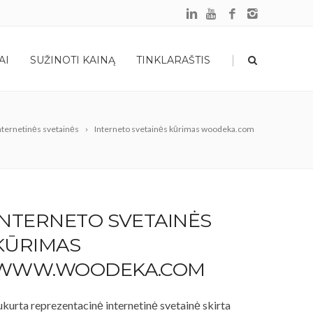
|
AI
SUŽINOTI KAINĄ
TINKLARAŠTIS
nternetinės svetainės
Interneto svetainės kūrimas woodeka.com
INTERNETO SVETAINĖS
KŪRIMAS
WWW.WOODEKA.COM
ukurta reprezentacinė internetinė svetainė skirta