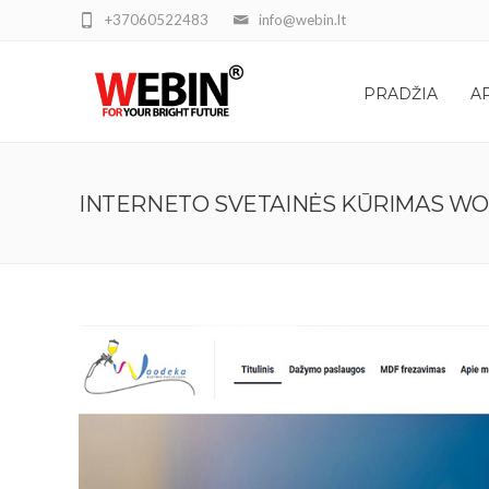
+37060522483
info@webin.lt
PRADŽIA
A
INTERNETO SVETAINĖS KŪRIMAS W