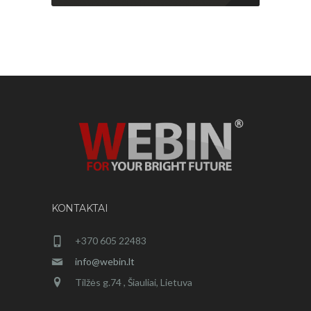
KONTAKTAI
+370 605 22483
info@webin.lt
Tilžės g.74 , Šiauliai, Lietuva