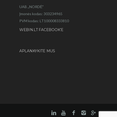
UAB ,,NORDĖ"
Įmonės kodas: 303234965
PVM kodas: LT100008333810
WEBIN.LT FACEBOOK’E
APLANKYKITE MUS