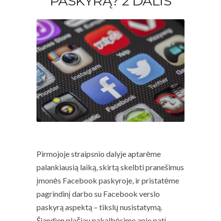
PASKYRĄ? 2 DALIS
Pirmojoje straipsnio dalyje aptarėme
palankiausią laiką, skirtą skelbti pranešimus
įmonės Facebook paskyroje, ir pristatėme
pagrindinį darbo su Facebook verslo
paskyrą aspektą – tikslų nusistatymą.
Šiandien plačiau pakalbėsime apie patį