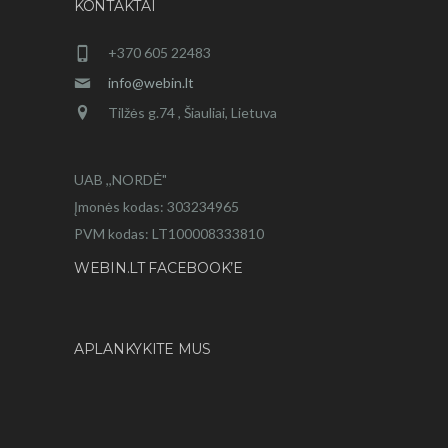
KONTAKTAI
+370 605 22483
info@webin.lt
Tilžės g.74 , Šiauliai, Lietuva
UAB ,,NORDĖ"
Įmonės kodas: 303234965
PVM kodas: LT100008333810
WEBIN.LT FACEBOOK’E
APLANKYKITE MUS