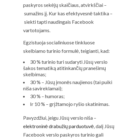
paskyros sekėjų skaičiaus, atvirkščiai –
sumažins jį. Kur kas efektyvesnė taktika –
siekti tapti naudingais Facebook
vartotojams.
Egzistuoja socialiniuose tinkluose
skelbiamo turinio formulė, teigianti, kad:
30 % turinio turi sudaryti Jūsų verslo
šakos tematiką atitinkančių pranešimų
skelbimas;
30 % – Jūsų įmonės naujienos (tai puiki
niša savireklamai);
30 % – humoras;
Ir 10 % – grįžtamojo ryšio skatinimas.
Pavyzdžiui, jeigu Jūsų verslo niša –
elektroninė drabužių parduotuvė
, dalį Jūsų
Facebook verslo paskyros turinio gali