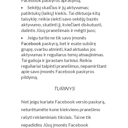
Facebook paskyros aprašymą;
Sekėjų skaičius ir jų aktyvumas;
patiktukų (laikų) kiekis. Tai diktuoja kitą
taisyklę: reikia siekti savo sekėjų bazės
aktyvumo, skatinti jį, kviečiant diskutuoti,
dalintis Jūsų pranešimais ir mėgti juos;
Jeigu turite ne tik savo įmonės
Facebook
paskyrą, bet ir esate subūrę
grupę, svarbu atminti, kad aktualus jos
aktyvumas ir reguliarus temų atnaujinimas.
Tai galioja ir įprastam turiniui. Reikia
reguliariai talpinti pranešimus, nepamirštant
apie savo įmonės Facebook paskyros
pildymą.
TURINYS
Net jeigu kuriate Facebook verslo paskyrą,
neturėtumėte kone kiekvieno pranešimo
rašyti reklaminiais tikslais. Tai ne tik
nepadidins Jūsų įmonės Facebook